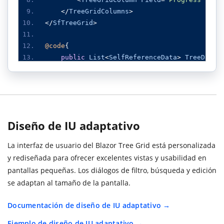
</
TreeGridColumns
>
</
SfTreeGrid
>
@code
{
public
List
<
SelfReferenceData
>
TreeData
protected
override
void
OnInitialized
()
{
this
.
TreeData
=
SelfReferenceData
.
Ge
}
Diseño de IU adaptativo
public
class
SelfReferenceData
La interfaz de usuario del Blazor Tree Grid está personalizada
{
y rediseñada para ofrecer excelentes vistas y usabilidad en
public
static
List
<
SelfReferenceData
pantallas pequeñas. Los diálogos de filtro, búsqueda y edición
public
int
TaskID
{
get
;
set
;
}
se adaptan al tamaño de la pantalla.
public
string
TaskName
{
get
;
set
;
}
public
String
Progress
{
get
;
set
;
}
Documentación de diseño de IU adaptativo
public
int
Duration
{
get
;
set
;
}
public
int
?
ParentID
{
get
;
set
;
}
Ejemplo de diseño de IU adaptativo