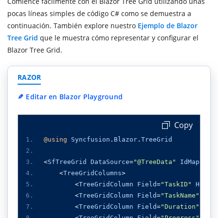
Comience fácilmente con el Blazor Tree Grid utilizando unas
pocas líneas simples de código C# como se demuestra a
continuación. También explore nuestro
Ejemplo de Blazor
Tree Grid
que le muestra cómo representar y configurar el
Blazor Tree Grid.
RAZOR
✎
Editar en Blazor Playground
 Copy
@using
Syncfusion
.
Blazor
.
TreeGrid
<
SfTreeGrid
DataSource
=
"@TreeData"
IdMapping
<
TreeGridColumns
>
<
TreeGridColumn
Field
=
"TaskID"
Heade
<
TreeGridColumn
Field
=
"TaskName"
Hea
<
TreeGridColumn
Field
=
"Duration"
Hea
<
TreeGridColumn
Field
=
"Progress"
Hea