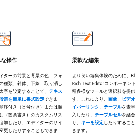
単な操作
柔軟な編集
ィターの前景と背景の色、フォ
より良い編集体験のために、Bla
の種類、斜体、下線、取り消し
Rich Text Editorコンポーネ
太字を設定することで、
テキス
種多様なツールと選択肢を提
段落を簡単に書式設定
できま
す。これにより、
画像
、
ビデ
順序付き（番号付き）または順
イパーリンク
、
テーブル
を素
し（箇条書き）のカスタムリス
入したり、
テーブルセル
を結
追加したり、エディターのサイ
り、
キーを設定
したりするこ
変更したりすることもできま
きます。