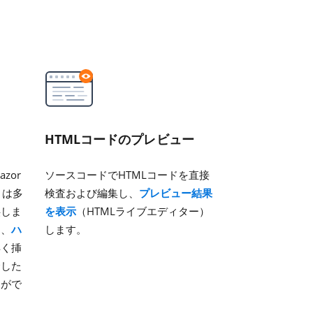
HTMLコードのプレビュー
zor
ソースコードでHTMLコードを直接
ントは多
検査および編集し、
プレビュー結果
供しま
を表示
（HTMLライブエディター）
オ
、
ハ
します。
早く挿
合した
とがで