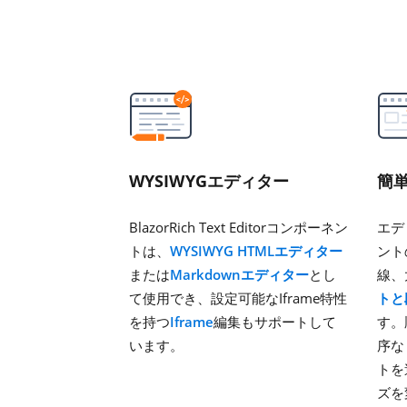
WYSIWYGエディター
簡
BlazorRich Text Editorコンポーネン
エデ
トは、
WYSIWYG HTMLエディター
ント
または
Markdownエディター
とし
線、
て使用でき、設定可能なIframe特性
トと
を持つ
Iframe
編集もサポートして
す。
います。
序な
トを
ズを