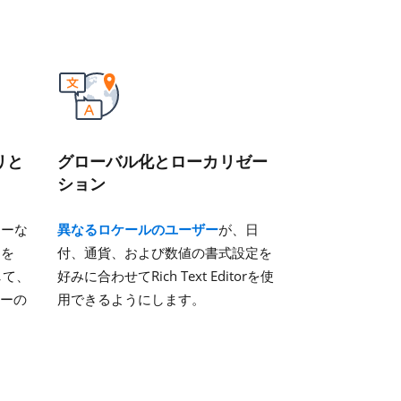
リと
グローバル化とローカリゼー
ション
ラーな
異なるロケールのユーザー
が、日
リを
付、通貨、および数値の書式設定を
合して、
好みに合わせてRich Text Editorを使
ターの
用できるようにします。