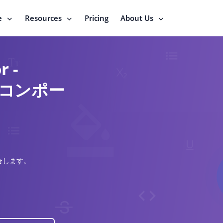
e
Resources
Pricing
About Us
r -
ーコンポー
合します。