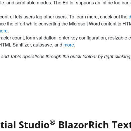
®
tial Studio
BlazorRich T