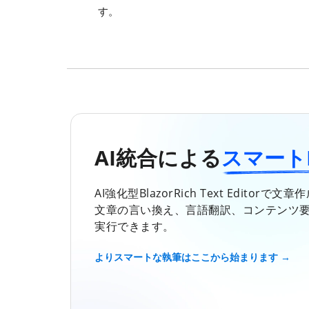
す。
AI統合による
スマートRic
AI強化型BlazorRich Text Edito
文章の言い換え、言語翻訳、コンテンツ
実行できます。
よりスマートな執筆はここから始まります