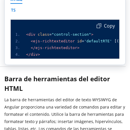
TS
 Copy
<div
class
=
"control-section"
>
<ejs-richtexteditor
id
=
'defaultRTE'
[(
valu
</ejs-richtexteditor>
</div>
Barra de herramientas del editor
HTML
La barra de herramientas del editor de texto WYSIWYG de
Angular proporciona una variedad de comandos para editar y
formatear el contenido. Utilice la barra de herramientas para
formatear texto y párrafos; insertar imágenes, hipervínculos,
tablas, listas, etc. Los comandos de las herramientas se