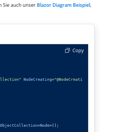
en Sie auch unser
Blazor Diagram Beispiel
,
 Copy
llection"
NodeCreating
=
"@NodeCreati
ObjectCollection
<
Node
>();