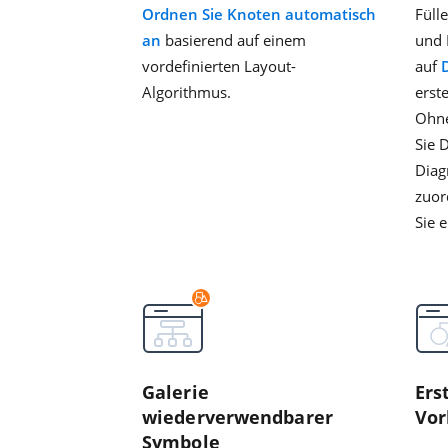
Ordnen Sie Knoten automatisch
Füll
an
basierend auf einem
und 
vordefinierten Layout-
auf
Algorithmus.
erste
Ohne
Sie 
Diag
zuor
Sie e
Galerie
Ers
wiederverwendbarer
Vor
Symbole