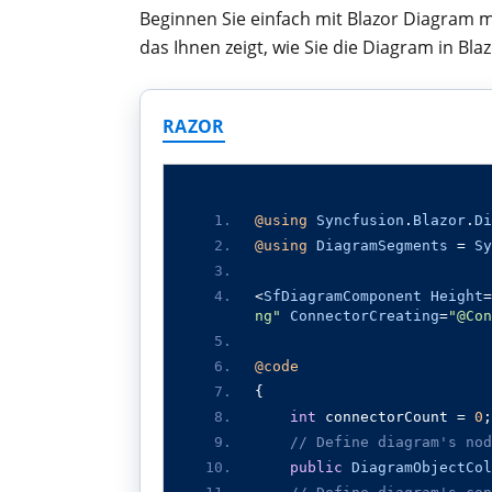
Beginnen Sie einfach mit Blazor Diagram m
das Ihnen zeigt, wie Sie die Diagram in Bl
RAZOR
@using
Syncfusion
.
Blazor
.
Di
@using
DiagramSegments
=
Sy
<
SfDiagramComponent
Height
=
ng"
ConnectorCreating
=
"@Con
@code
{
int
 connectorCount 
=
0
;
// Define diagram's nod
public
DiagramObjectCol