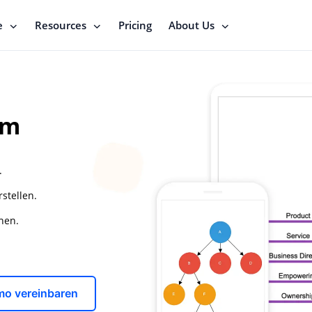
e
Resources
Pricing
About Us
am
.
stellen.
nen.
mo vereinbaren