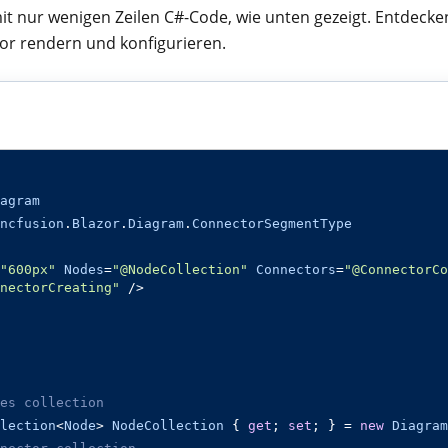
it nur wenigen Zeilen C#-Code, wie unten gezeigt. Entdeck
azor rendern und konfigurieren.
agram
ncfusion
.
Blazor
.
Diagram
.
ConnectorSegmentType
"600px"
Nodes
=
"@NodeCollection"
Connectors
=
"@ConnectorCo
nectorCreating"
/>
es collection
lection
<
Node
>
NodeCollection
{
get
;
set
;
}
=
new
Diagram