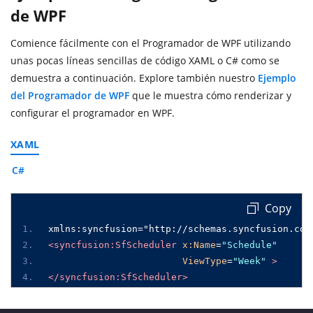
de WPF
Comience fácilmente con el Programador de WPF utilizando
unas pocas líneas sencillas de código XAML o C# como se
demuestra a continuación. Explore también nuestro
Ejemplo
del Programador de WPF
que le muestra cómo renderizar y
configurar el programador en WPF.
XAML
C#
 Copy
xmlns:syncfusion="http://schemas.syncfusion.com
<syncfusion:SfScheduler
x:Name
=
"Schedule"
ViewType
=
"Week"
>
</syncfusion:SfScheduler>